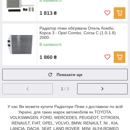
В наявності
1 813
₴
Радіатор пічки обігрівача Опель Комбо,
Корса З - Opel Combo, Corsa C (1.0-1.8)
2000-
В наявності
1 860
₴
Показати ще
1
/ 3
У нас Ви можете купити Радіатори Пічки з доставкою по всій
Україні, для таких марок автомобілів як TOYOTA,
VOLKSWAGEN, FORD, MERCEDES, PEUGEOT, CITROEN,
RENAULT, FIAT, OPEL, VOLVO, BMW, RENAULT, NI , KIA,
LANCIA, DACIA, SEAT, LAND ROVER, MINI, ALFA ROMEO,