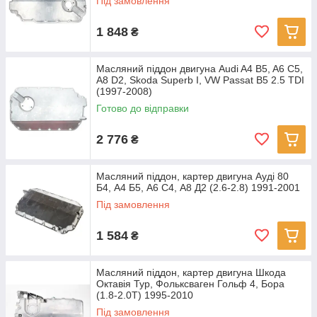
Під замовлення
1 848
₴
Масляний піддон двигуна Audi A4 B5, A6 C5,
A8 D2, Skoda Superb I, VW Passat B5 2.5 TDI
(1997-2008)
Готово до відправки
2 776
₴
Масляний піддон, картер двигуна Ауді 80
Б4, А4 Б5, А6 С4, А8 Д2 (2.6-2.8) 1991-2001
Під замовлення
1 584
₴
Масляний піддон, картер двигуна Шкода
Октавія Тур, Фольксваген Гольф 4, Бора
(1.8-2.0T) 1995-2010
Під замовлення