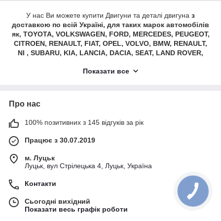
У нас Ви можете купити Двигуни та деталі двигуна
з
доставкою по всій Україні, для таких марок автомобілів
як, TOYOTA, VOLKSWAGEN, FORD, MERCEDES, PEUGEOT,
CITROEN, RENAULT, FIAT, OPEL, VOLVO, BMW, RENAULT,
NI , SUBARU, KIA, LANCIA, DACIA, SEAT, LAND ROVER,
МІНІ, ALFA ROMEO, SKODA, AUDI, CHEVROLET, HYUNDAI,
Показати все
JEEP, MITSUBISHI та інших.
Про нас
100% позитивних з 145 відгуків за рік
Працює з 30.07.2019
м. Луцьк
Луцьк, вул Стрілецька 4, Луцьк, Україна
Контакти
Сьогодні вихідний
Показати весь графік роботи