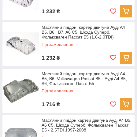
1 232
₴
Масляний піддон, картер двигуна Ауді A4
B5, B6, B7, A6 C5, Шкода Суперб,
Фольксваген Пассат Б5 (1.6-2.0TDI)
Під замовлення
1 232
₴
Масляний піддон, картер двигуна Ауді A4
B5, B6, Volkswagen Passat B5 - Ауді A4 B5,
B6, Фольксваген Пасат Б5
Під замовлення
1 716
₴
Масляний піддон картер двигуна Ауді A4 B5,
А6 C5, Шкода Суперб, Фольксваген Пассат
Б5 - 2.5TDI 1997-2008