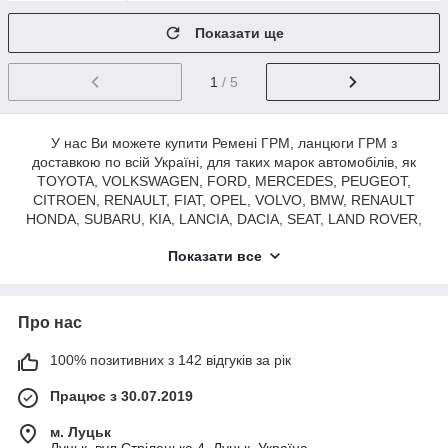
Показати ще
1
/ 5
У нас Ви можете купити Ремені ГРМ, ланцюги ГРМ з
доставкою по всій Україні, для таких марок автомобілів, як
TOYOTA, VOLKSWAGEN, FORD, MERCEDES, PEUGEOT,
CITROEN, RENAULT, FIAT, OPEL, VOLVO, BMW, RENAULT
HONDA, SUBARU, KIA, LANCIA, DACIA, SEAT, LAND ROVER,
МІНІ, ALFA ROMEO, SKODA, AUDI, CHEVROLET, HYUNDAI,
Показати все
JEEP, MITSUBISHI та інші.
Про нас
100% позитивних з 142 відгуків за рік
Працює з 30.07.2019
м. Луцьк
Луцьк, вул Стрілецька 4, Луцьк, Україна