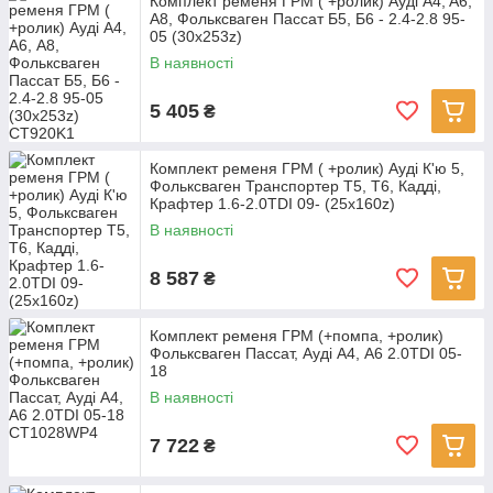
Комплект ременя ГРМ ( +ролик) Ауді A4, A6,
А8, Фольксваген Пассат Б5, Б6 - 2.4-2.8 95-
05 (30x253z)
В наявності
5 405
₴
Комплект ременя ГРМ ( +ролик) Ауді К'ю 5,
Фольксваген Транспортер Т5, Т6, Кадді,
Крафтер 1.6-2.0TDI 09- (25x160z)
В наявності
8 587
₴
Комплект ременя ГРМ (+помпа, +ролик)
Фольксваген Пассат, Ауді А4, А6 2.0TDI 05-
18
В наявності
7 722
₴