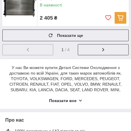
В наявності
2 405
₴
Показати ще
1
/ 4
У нас Ви можете купити Деталі Системи Охолодження з
доставкою по всій Україні, для таких марок автомобілів як,
TOYOTA, VOLKSWAGEN, FORD, MERCEDES, PEUGEOT,
CITROEN, RENAULT, FIAT, OPEL, VOLVO, BMW, RENAULT,
SUBARU, KIA, LANCIA, DACIA, SEAT, LAND ROVER, MINI,
ALFA ROMEO, SKODA, AUDI, CHEVROLET, HYUNDAI, JEEP,
Показати все
MITSUBISHI та інші.
Про нас