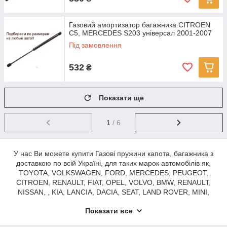
Газовий амортизатор багажника CITROEN
C5, MERCEDES S203 універсал 2001-2007
Під замовлення
532
₴
Показати ще
1
/ 6
У нас Ви можете купити Газові пружини капота, багажника з
доставкою по всій Україні, для таких марок автомобілів як,
TOYOTA, VOLKSWAGEN, FORD, MERCEDES, PEUGEOT,
CITROEN, RENAULT, FIAT, OPEL, VOLVO, BMW, RENAULT,
NISSAN, , KIA, LANCIA, DACIA, SEAT, LAND ROVER, MINI,
ALFA ROMEO, SKODA, AUDI, CHEVROLET, HYUNDAI, JEEP,
Показати все
MITSUBISHI та інші.