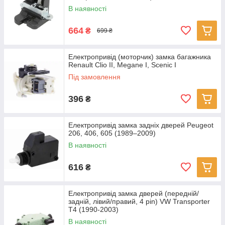
В наявності
664
₴
699 ₴
Електропривід (моторчик) замка багажника
Renault Clio II, Megane I, Scenic I
Під замовлення
396
₴
Електропривід замка задніх дверей Peugeot
206, 406, 605 (1989–2009)
В наявності
616
₴
Електропривід замка дверей (передній/
задній, лівий/правий, 4 pin) VW Transporter
T4 (1990-2003)
В наявності