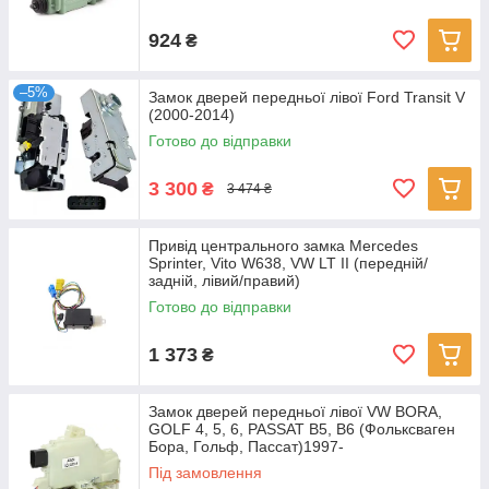
924
₴
–5%
Замок дверей передньої лівої Ford Transit V
(2000-2014)
Готово до відправки
3 300
₴
3 474 ₴
Привід центрального замка Mercedes
Sprinter, Vito W638, VW LT II (передній/
задній, лівий/правий)
Готово до відправки
1 373
₴
Замок дверей передньої лівої VW BORA,
GOLF 4, 5, 6, PASSAT B5, B6 (Фольксваген
Бора, Гольф, Пассат)1997-
Під замовлення