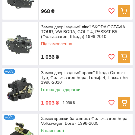
968
₴
Замок двері задньої лівої SKODA OCTAVIA
TOUR, VW BORA, GOLF 4, PASSAT B5
(Фольксваген, Шкода) 1996-2010
Під замовлення
1 056
₴
–5%
Замок двері задньої правої Шкода Октавія
Тур, Фольксваген Бора, Гольф 4, Пассат Б5
1996-2010
Готово до відправки
1 003
₴
1 056 ₴
–5%
Замок кришки багажника Фольксваген Бора -
Volkswagen Bora - 1998-2005
В наявності