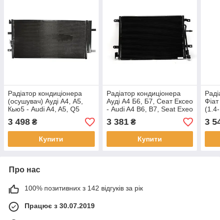
Радіатор кондиціонера
Радіатор кондиціонера
Раді
(осушувач) Ауді А4, А5,
Ауді А4 Б6, Б7, Сеат Ексео
Фіат
Кью5 - Audi A4, A5, Q5
- Audi A4 B6, B7, Seat Exeo
(1.4
(2.0-3.0 D) 2008-
2002-
3 498
3 381
3 5
₴
₴
Купити
Купити
Про нас
100% позитивних з 142 відгуків за рік
Працює з 30.07.2019