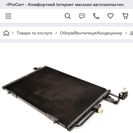
«ProCar» - Комфортний Інтернет магазин автозапчастин
Товари та послуги
Обігрів/Вентиляція/Кондиціонер
Д