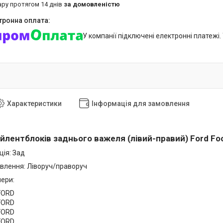
ару протягом 14 днів
за домовленістю
У компанії підключені електронні платежі
Характеристики
Інформація для замовлення
лентблоків заднього важеля (лівий-правий) Ford Focu
ія: Зад
влення: Ліворуч/праворуч
мери:
 FORD
 FORD
 FORD
 FORD