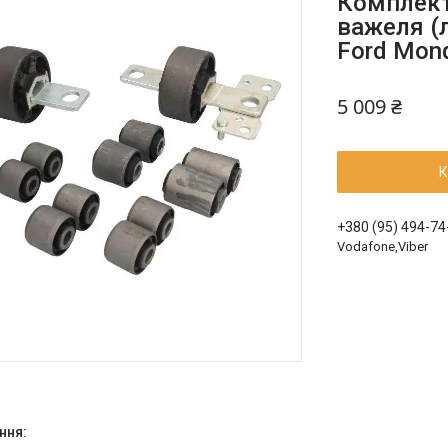
Комплект
важеля (
Ford Mond
5 009 ₴
К
+380 (95) 494-74
Vodafone,Viber