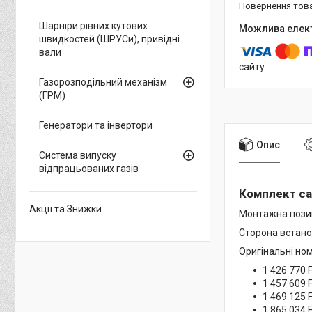
повернення тов
Шарніри рівних кутових
швидкостей (ШРУСи), привідні
вали
сайту.
Газорозподільний механізм
(ГРМ)
Генератори та інвертори
Опис
Система випуску
відпрацьованих газів
Комплект сай
Акції та Знижки
Монтажна позиц
Сторона встано
Оригінальні но
1 426 770
1 457 609
1 469 125
1 865 034