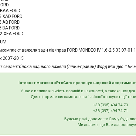
 FORD
 BAA FORD
3 XAD FORD
6 AB FORD
6 BA FORD
2-XEA FORD
GUM
мкомплект важеля задн лів/прав FORD MONDEO IV 1.6-2.5 03.07-01.
о: 2007-2015
 сайлентблоків заднього важеля (лівий-правий) Форд Мондео 4 Ви мо
Інтернет магазин «ProCar» пропонує широкий асортимент
У нас є велика кількість позицій в наявності, а також швидк
Для оформлення замовлення і якісної консультації тел
+38 (095) 494-74-70
+38 (097) 494-74-71
Будемо раді допомогти Вам у будь-яко
Ми знаємо, що Вам запропонув