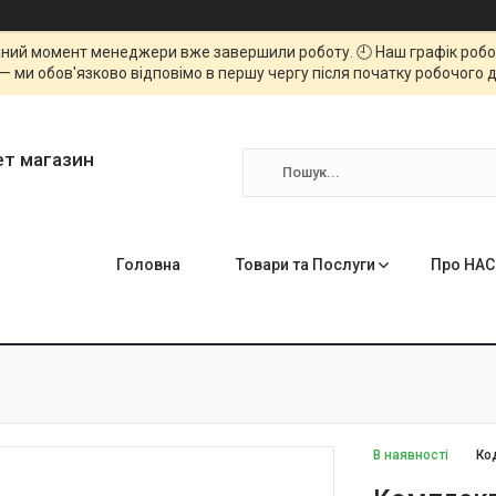
ний момент менеджери вже завершили роботу. 🕘 Наш графік роботи
— ми обов'язково відповімо в першу чергу після початку робочого д
ет магазин
Головна
Товари та Послуги
Про НАС
В наявності
Ко