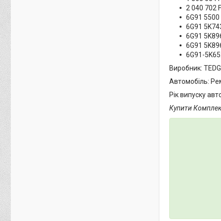
2 040 702
6G91 5500
6G91 5K74
6G91 5K89
6G91 5K89
6G91-5K65
Виробник: TED
Автомобіль: Ре
Рік випуску авт
Купити Комплект