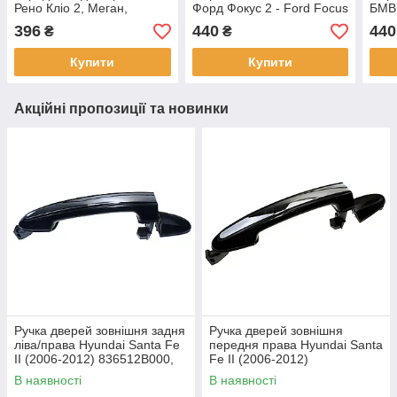
Рено Кліо 2, Меган,
Форд Фокус 2 - Ford Focus
БМВ 
Трафік 2 - 1996-2014
2 - 2004-2008
(E39
396
440
440
₴
₴
Купити
Купити
Акційні пропозиції та новинки
Ручка дверей зовнішня задня
Ручка дверей зовнішня
ліва/права Hyundai Santa Fe
передня права Hyundai Santa
II (2006-2012) 836512B000,
Fe II (2006-2012)
836612B000
826612B000
В наявності
В наявності