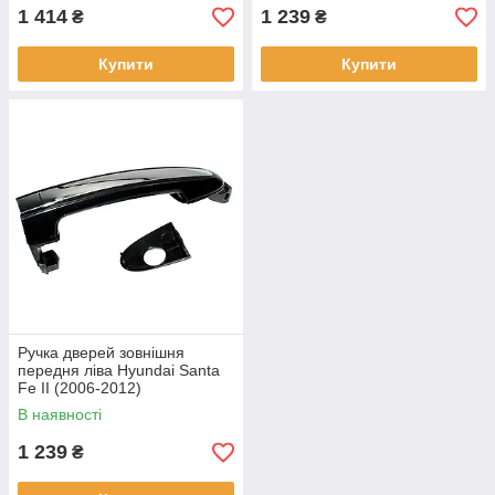
1 414
1 239
₴
₴
Купити
Купити
Ручка дверей зовнішня
передня ліва Hyundai Santa
Fe II (2006-2012)
826512B000
В наявності
1 239
₴