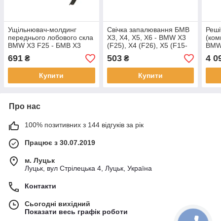
Ущільнювач-молдинг
Свічка запалювання БМВ
Реші
переднього лобового скла
Х3, Х4, Х5, Х6 - BMW X3
(ком
BMW X3 F25 - БМВ Х3
(F25), X4 (F26), X5 (F15-
BMW 
Ф25 2010-
F85), X6 (F16-F86) 2.0-4.4i
691
503
4 0
₴
₴
11- (N20-N63)
Купити
Купити
Про нас
100% позитивних з 144 відгуків за рік
Працює з 30.07.2019
м. Луцьк
Луцьк, вул Стрілецька 4, Луцьк, Україна
Контакти
Сьогодні вихідний
Показати весь графік роботи