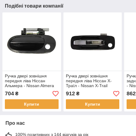
Подібні товари компанії
Ручка двері зовнішня
Ручка двері зовнішня
Ручк
передня ліва Ніссан
передня ліва Ніссан Х-
задн
Альмера - Nissan Almera
Траїл - Nissan X-Trail
- Ni
2000-2007
2001-2007
704
912
862
₴
₴
Купити
Купити
Про нас
100% позитивних з 144 відгуків за рік