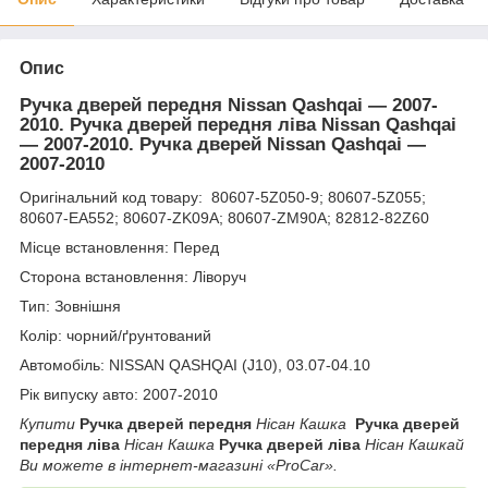
Опис
Ручка дверей передня Nissan Qashqai — 2007-
2010. Ручка дверей передня ліва Nissan Qashqai
— 2007-2010. Ручка дверей Nissan Qashqai —
2007-2010
Оригінальний код товару: 80607-5Z050-9; 80607-5Z055;
80607-EA552; 80607-ZK09A; 80607-ZM90A; 82812-82Z60
Місце встановлення: Перед
Сторона встановлення: Ліворуч
Тип: Зовнішня
Колір: чорний/ґрунтований
Автомобіль: NISSAN QASHQAI (J10), 03.07-04.10
Рік випуску авто: 2007-2010
Купити
Ручка дверей передня
Нісан Кашка
Ручка дверей
передня ліва
Нісан Кашка
Ручка дверей ліва
Нісан Кашкай
Ви можете в інтернет-магазині «ProCar».