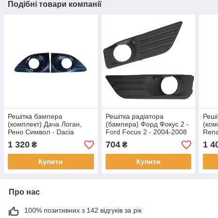
Подібні товари компанії
Решітка бампера
Решітка радіатора
Реші
(комплект) Дача Логан,
(бампера) Форд Фокус 2 -
(ком
Рено Символ - Dacia
Ford Focus 2 - 2004-2008
Rena
Logan, Renault Symbol
(комплект ліва-права)
1 320
704
1 4
₴
₴
(SD) 2013-
Купити
Купити
Про нас
100% позитивних з 142 відгуків за рік