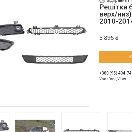
Відправка з 
Решітка 
верх/низ
2010-201
5 896 ₴
К
+380 (95) 494-74
Vodafone,Viber