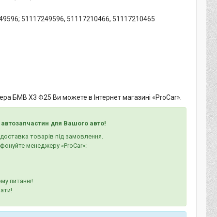
7249596; 51117249596, 51117210466, 51117210465
ра БМВ Х3 Ф25 Ви можете в Інтернет магазині «ProCar».
 автозапчастин для Вашого авто!
а доставка товарів під замовлення.
ефонуйте менеджеру «ProCar»:
му питанні!
ати!