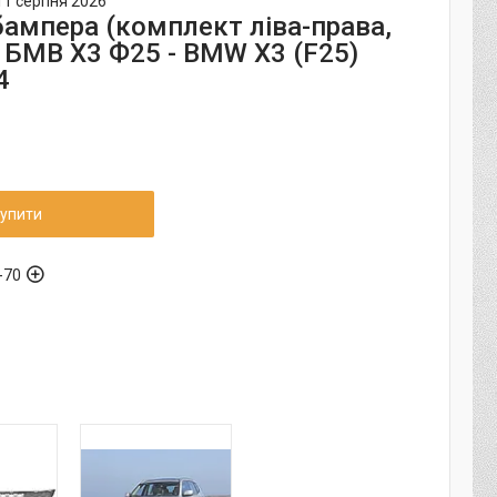
11 серпня 2026
бампера (комплект ліва-права,
) БМВ Х3 Ф25 - BMW X3 (F25)
4
упити
-70