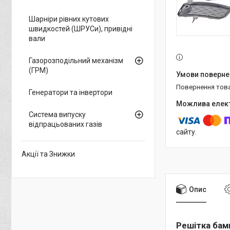
Шарніри рівних кутових
швидкостей (ШРУСи), привідні
вали
Газорозподільний механізм
(ГРМ)
повернення тов
Генератори та інвертори
Система випуску
відпрацьованих газів
сайту.
Акції та Знижки
Опис
Решітка бам