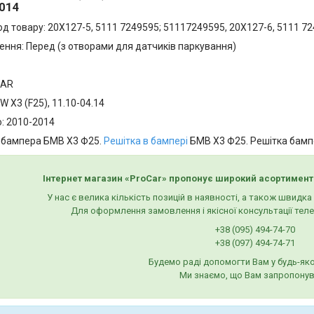
2014
од товару: 20X127-5, 5111 7249595; 51117249595, 20X127-6, 5111 
ення: Перед (з отворами для датчиків паркування)
CAR
 X3 (F25), 11.10-04.14
о: 2010-2014
 бампера БМВ Х3 Ф25.
Решітка в бампері
БМВ Х3 Ф25. Решітка бампе
Інтернет магазин «ProCar» пропонує широкий асортимент
У нас є велика кількість позицій в наявності, а також швидк
Для оформлення замовлення і якісної консультації тел
+38 (095) 494-74-70
+38 (097) 494-74-71
Будемо раді допомогти Вам у будь-яко
Ми знаємо, що Вам запропонув