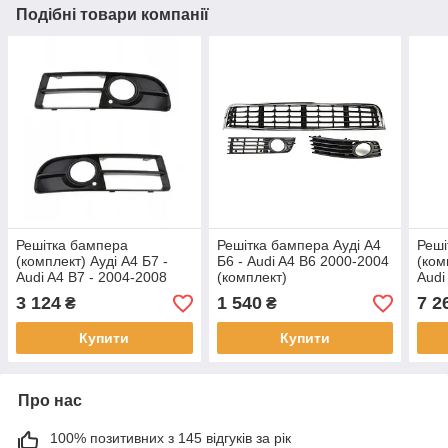
Подібні товари компанії
Решітка бампера
Решітка бампера Ауді А4
Реші
(комплект) Ауді А4 Б7 -
Б6 - Audi A4 B6 2000-2004
(ком
Audi A4 B7 - 2004-2008
(комплект)
Audi
2015
3 124
1 540
7 2
₴
₴
Купити
Купити
Про нас
100% позитивних з 145 відгуків за рік