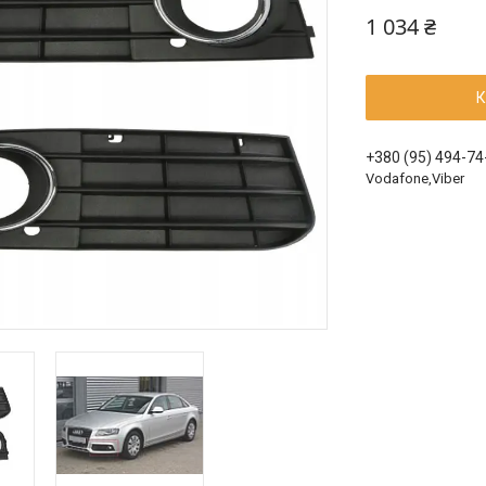
1 034 ₴
К
+380 (95) 494-74
Vodafone,Viber