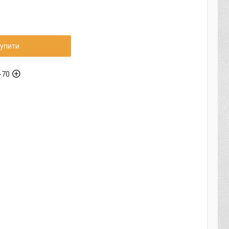
упити
-70