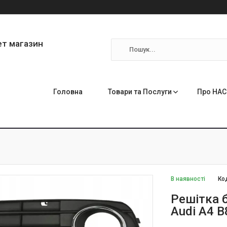
ет магазин
Головна
Товари та Послуги
Про НАС
В наявності
Ко
Решітка б
Audi A4 B