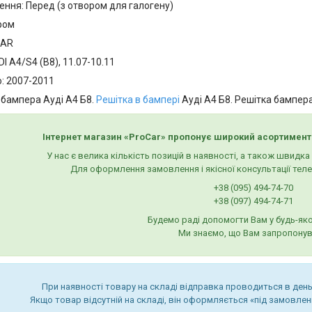
ення: Перед (з отвором для галогену)
ром
CAR
I A4/S4 (B8), 11.07-10.11
о: 2007-2011
 бампера Ауді А4 Б8.
Решітка в бампері
Ауді А4 Б8. Решітка бампера
Інтернет магазин «ProCar» пропонує широкий асортимент
У нас є велика кількість позицій в наявності, а також швидк
Для оформлення замовлення і якісної консультації тел
+38 (095) 494-74-70
+38 (097) 494-74-71
Будемо раді допомогти Вам у будь-яко
Ми знаємо, що Вам запропонув
При наявності товару на складі відправка проводиться в день
Якщо товар відсутній на складі, він оформляється «під замовленн