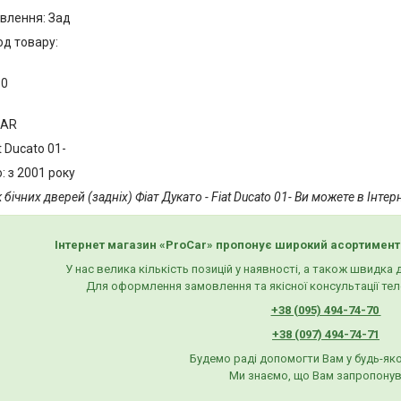
влення: Зад
од товару:
80
CAR
t Ducato 01-
: з 2001 року
ічних дверей (задніх) Фіат Дукато - Fiat Ducato 01- Ви можете в Інтер
Інтернет магазин «ProCar» пропонує широкий асортимент
У нас велика кількість позицій у наявності, а також швидка
Для оформлення замовлення та якісної консультації тел
+38 (095) 494-74-70
+38 (097) 494-74-71
Будемо раді допомогти Вам у будь-яко
Ми знаємо, що Вам запропонув