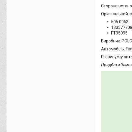
Сторона встано
Оригінальний к
505 0063
13357770
FT95095
Виробник: POL
Автомобіль: Fia
Рік випуску авто
Придбати Замок б