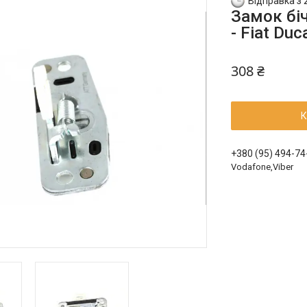
Відправка з 
Замок біч
- Fiat Duc
308 ₴
К
+380 (95) 494-74
Vodafone,Viber