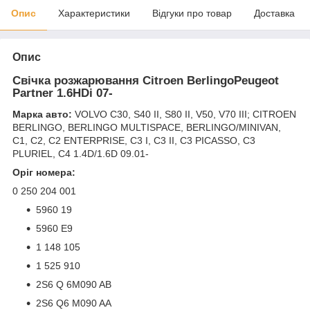
Опис
Характеристики
Відгуки про товар
Доставка
Опис
Свічка розжарювання Citroen BerlingoPeugeot
Partner 1.6HDi 07-
Марка авто:
VOLVO C30, S40 II, S80 II, V50, V70 III; CITROEN
BERLINGO, BERLINGO MULTISPACE, BERLINGO/MINIVAN,
C1, C2, C2 ENTERPRISE, C3 I, C3 II, C3 PICASSO, C3
PLURIEL, C4 1.4D/1.6D 09.01-
Оріг номера:
0 250 204 001
5960 19
5960 E9
1 148 105
1 525 910
2S6 Q 6M090 AB
2S6 Q6 M090 AA