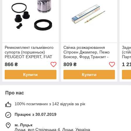
Ремкомплект гальмівного
Свічка розжарювання
Задн
супорта (поршеньок)
Сітроен Джампер, Пежо
(сті
PEUGEOT EXPERT, FIAT
Боксер, Форд Транзит -
Парт
SCUDO, CITROEN JUMPY
Citroen Jumper, Peugeot
Берл
866
809
1 2
₴
₴
(1.6-2.0 HDI) 1995-2002
Boxer 2.2HDI - 2011- (4.4
Partn
V)
2008
Купити
Купити
Про нас
100% позитивних з 142 відгуків за рік
Працює з 30.07.2019
м. Луцьк
Луцьк, вул Стрілецька 4, Луцьк, Україна