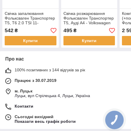
Свічка запалювання
Свічка розжарювання
Ком
Фольксваген Транспортер
Фольксваген Транспортер
(+по
Т5, T6 2.0 TSI 11-
Т5, Ауді А4 - Volkswagen
Фоль
Transporter T5, Audi А4 -
3, Т
542
495
2 5
₴
₴
1.9- 2.5TDI
Шкод
Купити
Купити
Про нас
100% позитивних з 144 відгуків за рік
Працює з 30.07.2019
м. Луцьк
Луцьк, вул Стрілецька 4, Луцьк, Україна
Контакти
Сьогодні вихідний
Показати весь графік роботи