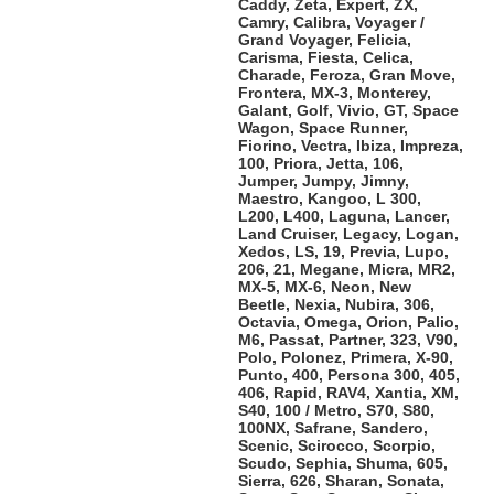
Caddy, Zeta, Expert, ZX,
Camry, Calibra, Voyager /
Grand Voyager, Felicia,
Carisma, Fiesta, Celica,
Charade, Feroza, Gran Move,
Frontera, MX-3, Monterey,
Galant, Golf, Vivio, GT, Space
Wagon, Space Runner,
Fiorino, Vectra, Ibiza, Impreza,
100, Priora, Jetta, 106,
Jumper, Jumpy, Jimny,
Maestro, Kangoo, L 300,
L200, L400, Laguna, Lancer,
Land Cruiser, Legacy, Logan,
Xedos, LS, 19, Previa, Lupo,
206, 21, Megane, Micra, MR2,
MX-5, MX-6, Neon, New
Beetle, Nexia, Nubira, 306,
Octavia, Omega, Orion, Palio,
M6, Passat, Partner, 323, V90,
Polo, Polonez, Primera, X-90,
Punto, 400, Persona 300, 405,
406, Rapid, RAV4, Xantia, XM,
S40, 100 / Metro, S70, S80,
100NX, Safrane, Sandero,
Scenic, Scirocco, Scorpio,
Scudo, Sephia, Shuma, 605,
Sierra, 626, Sharan, Sonata,