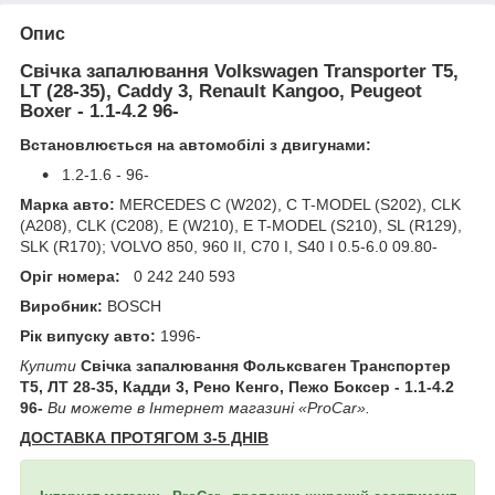
Опис
Свічка запалювання Volkswagen Transporter T5,
LT (28-35), Caddy 3, Renault Kangoo, Peugeot
Boxer - 1.1-4.2 96-
Встановлюється на автомобілі з двигунами:
1.2-1.6 - 96-
Марка авто:
MERCEDES C (W202), C T-MODEL (S202), CLK
(A208), CLK (C208), E (W210), E T-MODEL (S210), SL (R129),
SLK (R170); VOLVO 850, 960 II, C70 I, S40 I 0.5-6.0 09.80-
Оріг номера:
0 242 240 593
Виробник:
BOSCH
Рік випуску авто:
1996-
Купити
Свічка запалювання Фольксваген Транспортер
Т5, ЛТ 28-35, Кадди 3, Рено Кенго, Пежо Боксер - 1.1-4.2
96-
Ви можете в Інтернет магазині «ProCar».
ДОСТАВКА ПРОТЯГОМ 3-5 ДНІВ