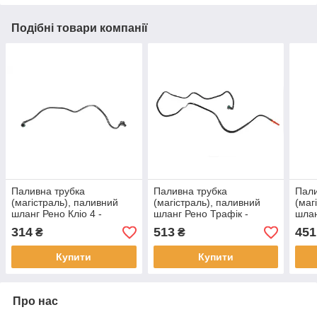
Подібні товари компанії
Паливна трубка
Паливна трубка
Пали
(магістраль), паливний
(магістраль), паливний
(маг
шланг Рено Кліо 4 -
шланг Рено Трафік -
шлан
Renault Clio 4 - 1.5 dCi
Renault Trafic - 1.9 dci 01-
Clio
314
513
451
₴
₴
2012-
dCi 
Купити
Купити
Про нас