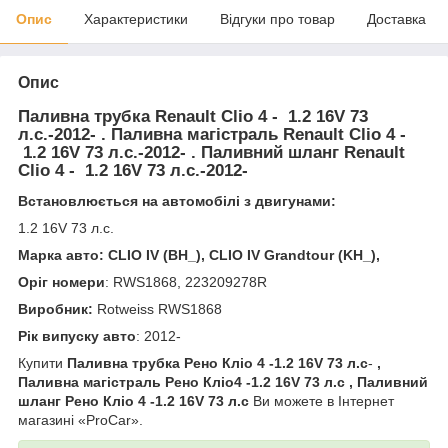
Опис
Характеристики
Відгуки про товар
Доставка
Опис
Паливна трубка Renault Clio 4 - 1.2 16V 73
л.с.-2012- . Паливна магістраль Renault Clio 4 -
1.2 16V 73 л.с.-2012- . Паливний шланг Renault
Clio 4 - 1.2 16V 73 л.с.-2012-
Встановлюється на автомобілі з двигунами:
1.2 16V 73 л.с.
Марка авто:
CLIO IV (BH_), CLIO IV Grandtour (KH_),
Оріг номери
: RWS1868, 223209278R
Виробник:
Rotweiss RWS1868
Рік випуску авто
: 2012-
Купити
Паливна трубка Рено Кліо 4 -1.2 16V 73 л.с
-
,
Паливна магістраль Рено Кліо4 -1.2 16V 73 л.с , Паливний
шланг Рено Кліо 4 -1.2 16V 73 л.с
Ви можете в Інтернет
магазині «ProCar».