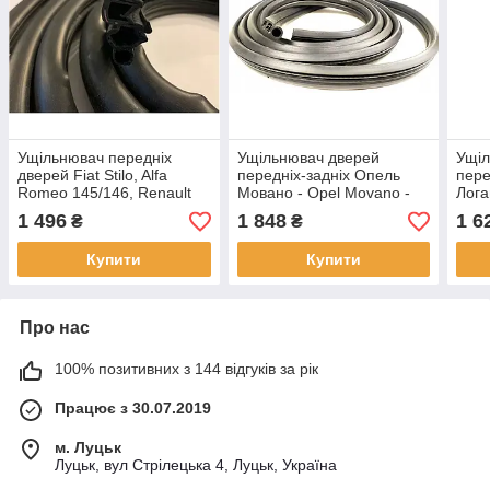
Ущільнювач передніх
Ущільнювач дверей
Ущіл
дверей Fiat Stilo, Alfa
передніх-задніх Опель
пере
Romeo 145/146, Renault
Мовано - Opel Movano -
Лога
Clio III, Laguna, Scenic
2010-
2004
1 496
1 848
1 6
₴
₴
2004–2009
Купити
Купити
Про нас
100% позитивних з 144 відгуків за рік
Працює з 30.07.2019
м. Луцьк
Луцьк, вул Стрілецька 4, Луцьк, Україна