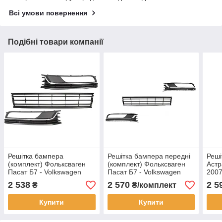
Всі умови повернення
Подібні товари компанії
Решітка бампера
Решітка бампера передні
Реші
(комплект) Фольксваген
(комплект) Фольксваген
Астр
Пасат Б7 - Volkswagen
Пасат Б7 - Volkswagen
2007
Passat B7 - (B7 (36)),
Passat B7 - (B7 (36)),
2 538
2 570
2 5
₴
₴/комплект
2010-
2010-
Купити
Купити