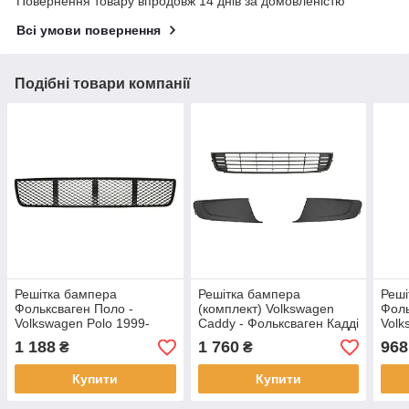
Повернення товару впродовж 14 днів за домовленістю
Всі умови повернення
Подібні товари компанії
Решітка бампера
Решітка бампера
Реші
Фольксваген Поло -
(комплект) Volkswagen
Фоль
Volkswagen Polo 1999-
Caddy - Фольксваген Кадді
Volk
2001
2010-2015
2015
1 188
1 760
968
₴
₴
Купити
Купити