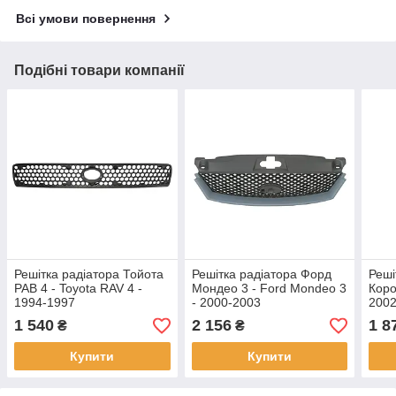
Всі умови повернення
Подібні товари компанії
Решітка радіатора Тойота
Решітка радіатора Форд
Реші
РАВ 4 - Toyota RAV 4 -
Мондео 3 - Ford Mondeo 3
Коро
1994-1997
- 2000-2003
2002
1 540
2 156
1 8
₴
₴
Купити
Купити