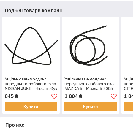
Подібні товари компанії
Ущільнювач-молдинг
Ущільнювач-молдинг
Ущі
переднього лобового скла
переднього лобового скла
пере
NISSAN JUKE - Ніссан Жук
MAZDA 5 - Мазда 5 2005-
CIT
2010-
2010
Сітр
845
1 804
1 8
₴
₴
200
Купити
Купити
Про нас