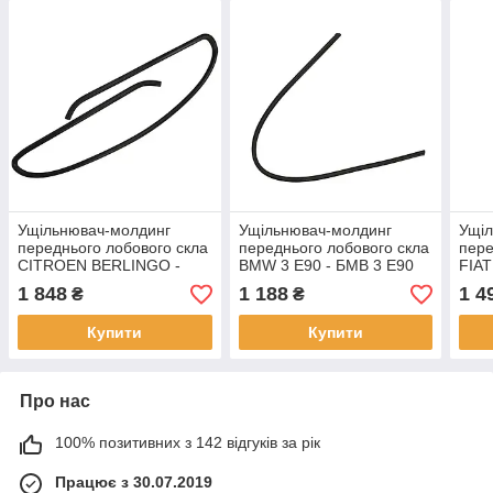
Ущільнювач-молдинг
Ущільнювач-молдинг
Ущі
переднього лобового скла
переднього лобового скла
пере
CITROEN BERLINGO -
BMW 3 E90 - БМВ 3 Е90
FIAT
Сітроен Берлінго 1996-
2004-2012
Дука
1 848
1 188
1 4
₴
₴
2008
Купити
Купити
Про нас
100% позитивних з 142 відгуків за рік
Працює з 30.07.2019