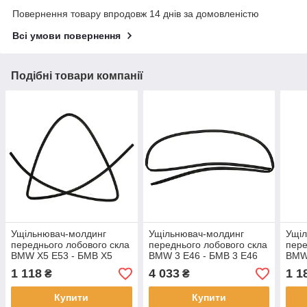
Повернення товару впродовж 14 днів за домовленістю
Всі умови повернення
Подібні товари компанії
Ущільнювач-молдинг
Ущільнювач-молдинг
Ущі
переднього лобового скла
переднього лобового скла
пере
BMW X5 E53 - БМВ Х5
BMW 3 E46 - БМВ 3 Е46
BMW 
Е53 2000-2006
1999-2007
2004
1 118
4 033
1 1
₴
₴
Купити
Купити