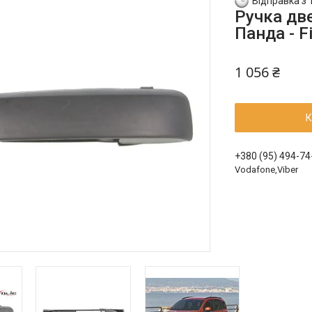
Відправка з 
Ручка две
Панда - F
1 056 ₴
К
+380 (95) 494-74
Vodafone,Viber