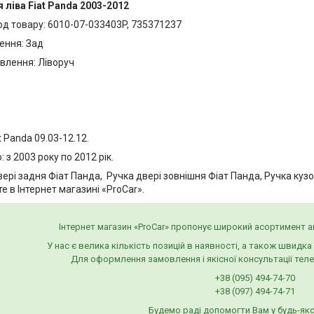
 ліва Fiat Panda 2003-2012
од товару: 6010-07-033403P, 735371237
ення: Зад
влення: Ліворуч
t Panda 09.03-12.12.
: з 2003 року по 2012 рік.
ері задня Фіат Панда, Ручка двері зовнішня Фіат Панда, Ручка кузо
 в Інтернет магазині «ProCar».
Інтернет магазин «ProCar» пропонує широкий асортимент 
У нас є велика кількість позицій в наявності, а також швидк
Для оформлення замовлення і якісної консультації тел
+38 (095) 494-74-70
+38 (097) 494-74-71
Будемо раді допомогти Вам у будь-яко