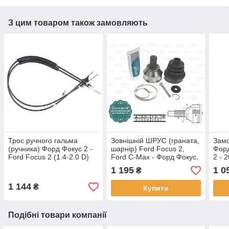
З цим товаром також замовляють
Трос ручного гальма
Зовнішній ШРУС (граната,
Замо
(ручника) Форд Фокус 2 -
шарнір) Ford Focus 2,
Форд
Ford Focus 2 (1.4-2.0 D)
Ford C-Max - Форд Фокус,
2 - 
2004-2012
Форд С-Макс 2004-2012
1 195
1 0
₴
1 144
₴
Купити
Подібні товари компанії