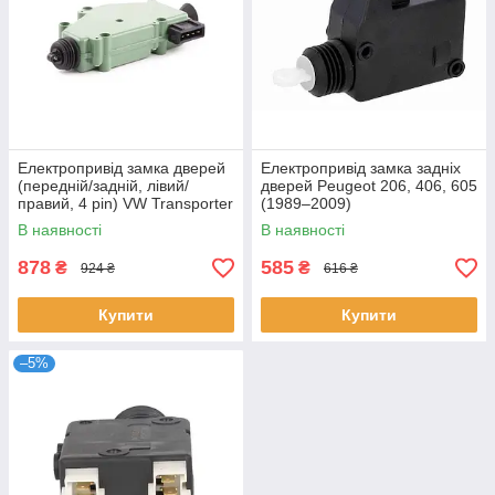
Електропривід замка дверей
Електропривід замка задніх
(передній/задній, лівий/
дверей Peugeot 206, 406, 605
правий, 4 pin) VW Transporter
(1989–2009)
T4 (1990-2003)
В наявності
В наявності
878
585
₴
₴
924 ₴
616 ₴
Купити
Купити
–5%