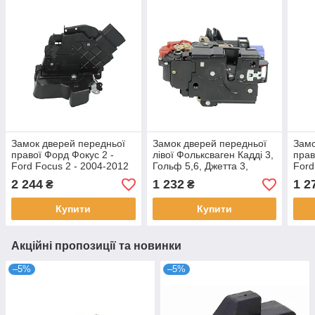
Замок дверей передньої
Замок дверей передньої
Замо
правої Форд Фокус 2 -
лівої Фольксваген Кадді 3,
прав
Ford Focus 2 - 2004-2012
Гольф 5,6, Джетта 3,
Ford
Туарег 2002-2013
2 244
1 232
1 2
₴
₴
Купити
Купити
Акційні пропозиції та новинки
–5%
–5%