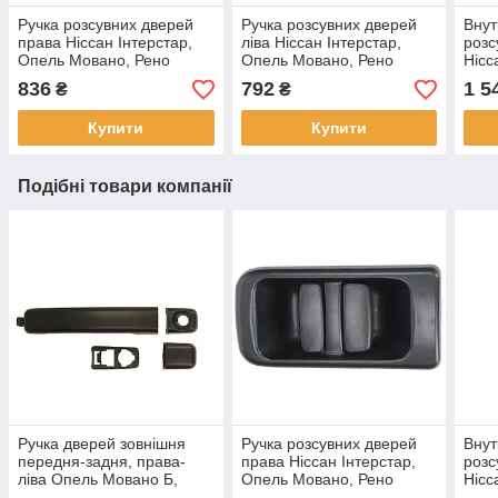
Ручка розсувних дверей
Ручка розсувних дверей
Внут
права Ніссан Інтерстар,
ліва Ніссан Інтерстар,
розс
Опель Мовано, Рено
Опель Мовано, Рено
Нісс
Майстер 2 - 1998-2010
Майстер 2 - 1998-2010
Мова
836
792
1 5
₴
₴
1998
Купити
Купити
Подібні товари компанії
Ручка дверей зовнішня
Ручка розсувних дверей
Внут
передня-задня, права-
права Ніссан Інтерстар,
розс
ліва Опель Мовано Б,
Опель Мовано, Рено
Нісс
Рено Мастер 3 - 2010-
Майстер 2 - 1998-2010
Мова