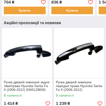
704
836
1 5
₴
₴
1998
Купити
Купити
Акційні пропозиції та новинки
Ручка дверей зовнішня задня
Ручка дверей зовнішня
ліва/права Hyundai Santa Fe
передня права Hyundai Santa
II (2006-2012) 836512B000,
Fe II (2006-2012)
836612B000
826612B000
В наявності
В наявності
1 414
1 239
₴
₴