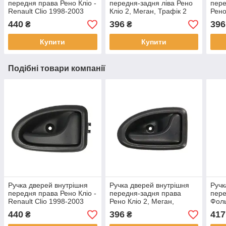
передня права Рено Кліо -
передня-задня ліва Рено
пере
Renault Clio 1998-2003
Кліо 2, Меган, Трафік 2
Рено
1996-2014
Траф
440
396
396
₴
₴
Купити
Купити
Подібні товари компанії
Ручка дверей внутрішня
Ручка дверей внутрішня
Ручк
передня права Рено Кліо -
передня-задня права
пере
Renault Clio 1998-2003
Рено Кліо 2, Меган,
Фоль
Трафік 2 - 1996-2014
Volk
440
396
417
₴
₴
1993