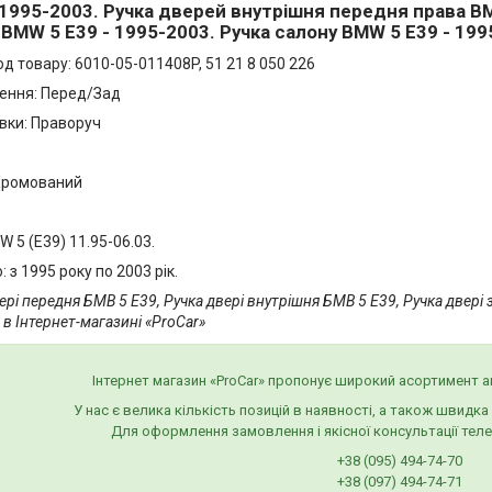
 1995-2003. Ручка дверей внутрішня передня права BM
BMW 5 E39 - 1995-2003. Ручка салону BMW 5 E39 - 199
д товару: 6010-05-011408P, 51 21 8 050 226
ення: Перед/Зад
вки: Праворуч
Хромований
 5 (E39) 11.95-06.03.
: з 1995 року по 2003 рік.
ері передня БМВ 5 Е39, Ручка двері внутрішня БМВ 5 Е39, Ручка двері
 в Інтернет-магазині «ProCar»
Інтернет магазин «ProCar» пропонує широкий асортимент 
У нас є велика кількість позицій в наявності, а також швидк
Для оформлення замовлення і якісної консультації тел
+38 (095) 494-74-70
+38 (097) 494-74-71