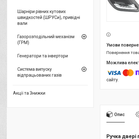
Шарніри рівних кутових
швидкостей (ШРУСи), привідні
вали
Газорозподільний механізм
(ГРМ)
повернення тов
Генератори та інвертори
Система випуску
відпрацьованих газів
сайту.
Акції та Знижки
Опис
Ручка двері