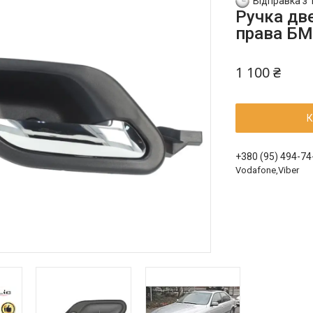
Відправка з 
Ручка дв
права БМВ
1 100 ₴
К
+380 (95) 494-74
Vodafone,Viber