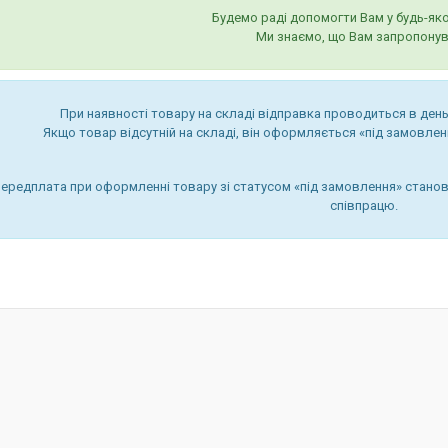
Будемо раді допомогти Вам у будь-яко
Ми знаємо, що Вам запропонув
При наявності товару на складі відправка проводиться в день
Якщо товар відсутній на складі, він оформляється «під замовленн
передплата при оформленні товару зі статусом «під замовлення» станов
співпрацю.