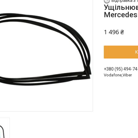
Відправка з 
Ущільнюв
Mercedes
1 496 ₴
К
+380 (95) 494-74
Vodafone,Viber