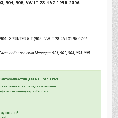
, 904, 905; VW LT 28-46 2 1995-2006
4), SPRINTER 5-T (905); VW LT 28-46 II 01.95-07.06.
умка лобового скла Мерседес 901, 902, 903, 904, 905
 автозапчастин для Вашого авто!
оставлення товарів під замовлення.
ефонуйте менеджеру «ProCar»:
му питанні!
ати!