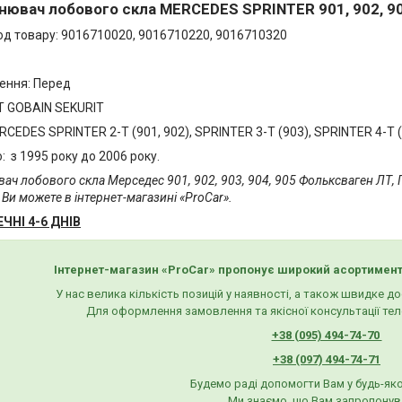
нювач лобового скла MERCEDES SPRINTER 901, 902, 903
од товару: 9016710020, 9016710220, 9016710320
ення: Перед
T GOBAIN SEKURIT
CEDES SPRINTER 2-T (901, 902), SPRINTER 3-T (903), SPRINTER 4-T (90
о: з 1995 року до 2006 року.
ач лобового скла Мерседес 901, 902, 903, 904, 905 Фольксваген ЛТ, Г
Ви можете в інтернет-магазині «ProCar».
ЧНІ 4-6 ДНІВ
Інтернет-магазин «ProCar» пропонує широкий асортимент
У нас велика кількість позицій у наявності, а також швидке д
Для оформлення замовлення та якісної консультації тел
+38 (095) 494-74-70
+38 (097) 494-74-71
Будемо раді допомогти Вам у будь-яко
Ми знаємо, що Вам запропонув