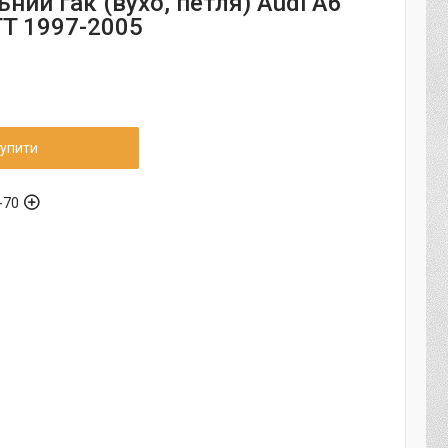
ний гак (вухо, петля) Audi A6
 TT 1997-2005
упити
-70