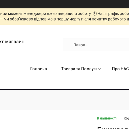
ний момент менеджери вже завершили роботу. 🕘 Наш графік роботи
— ми обов'язково відповімо в першу чергу після початку робочого д
ет магазин
Головна
Товари та Послуги
Про НАС
В наявності
Ко