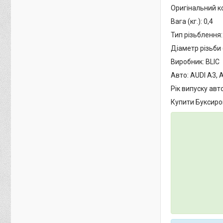
Оригінальний ко
Вага (кг.): 0,4
Тип різьблення
Діаметр різьби 
Виробник: BLIC
Авто: AUDI A3, A
Рік випуску авто
Купити Буксиров