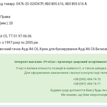
д товару: 0476-25-024347P, 4B0 805 616, 4B0 805 616 A
: Права
(мм.): 20
6 C5, TT 01.97-06.06.
: з 1997 року по 2005 рік.
очний гачок Ауді А6 С6, Крюк для буксирування Ауді А6 С6 Ви може
Інтернет магазин «ProCar» пропонує широкий асортимент
У нас є велика кількість позицій в наявності, а також швидк
Для оформлення замовлення і якісної консультації тел
+38 (095) 494-74-70
+38 (097) 494-74-71
Будемо раді допомогти Вам у будь-яко
Ми знаємо, що Вам запропонув