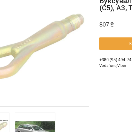
Буксуваль
(C5), A3,
807 ₴
К
+380 (95) 494-74
Vodafone,Viber